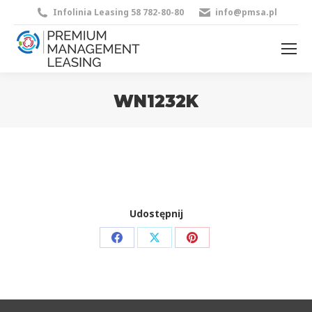
Infolinia Leasing 58 782-80-80
info@pmsa.pl
WN1232K
You are here:
Udostępnij
Share
Share
Share
on
on
on
Facebook
X
Pinterest