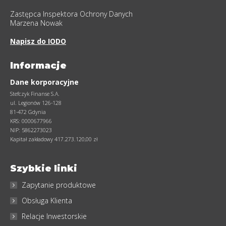
Zastępca Inspektora Ochrony Danych
Marzena Nowak
Napisz do IODO
Informacje
Dane korporacyjne
Stefczyk Finanse S.A.
ul. Legionów 126-128
81-472 Gdynia
KRS: 0000677966
NIP: 5862273023
Kapitał zakładowy 417.273.120,00 zł
Szybkie linki
Zapytanie produktowe
Obsługa Klienta
Relacje Inwestorskie